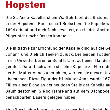
Hopsten
Kapelle im St. Elisabeth Hospital
Pfarrkirche St. Georg Hopsten
Die St.-Anna-Kapelle ist ein Wallfahrtsort des Bistums
in der Hopstener Bauerschaft Breischen. Die Kapelle w
Wallfahrtskapelle St. Anna Hopsten
1694 erbaut und mehrfach erweitert, da sie den Anstr
Pilger nicht mehr fassen konnte.
Pfarrkirche St. Peter und Paul Halverde
Pfarrkirche St. Dionysius Recke
Die Initiative zur Errichtung der Kapelle ging auf die G
Johann und Dietrich Teeken zurück. Die beiden Tödde
Kirche St. Philippus und Jacobus Steinbeck
in ein Unwetter bei einer Schiffsfahrt auf einer Handel
Pfarrkirche St. Margaretha Westerkappeln
geraten. Darauf schworen sie, eine Kapelle zu Ehren de
der Hl. Mutter Anna zu errichten, würden sie dieses Un
Kirche St. Hedwig Lotte
überstehen. Diese Figur der Hl. Mutter Anna wurde 16
Kirche St. Franziskus Wersen
Fällen einer Eiche an der heutigen Stelle der Kapelle 
Baum gestohlen. Sie soll jahrelang auf dem Dachbode
Auferstehungskapelle Langenbrück
benachbarten Bauern gelegen haben.
Eine Geschichte besagt, dass zu einer Feier allerlei Un