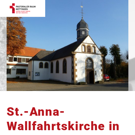
St.-Anna-
Pfarrkirche St. Agatha Mettingen
Wallfahrtskirche in
Kirche St. Mariä-Himmelfahrt Schlickelde